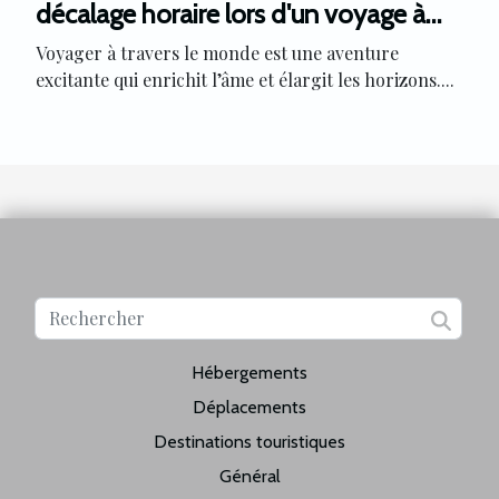
décalage horaire lors d'un voyage à
Montréal
Voyager à travers le monde est une aventure
excitante qui enrichit l’âme et élargit les horizons....
Hébergements
Déplacements
Destinations touristiques
Général