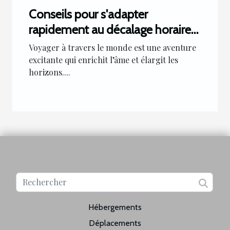
Conseils pour s'adapter
rapidement au décalage horaire
lors d'un voyage à Montréal
Voyager à travers le monde est une aventure
excitante qui enrichit l’âme et élargit les
horizons....
Hébergements
Déplacements